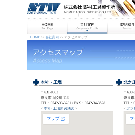
HOME
>>
会社案内
>> アクセスマップ
本社・工場
北之
〒631-0803
〒630-
奈良市山陵町 113
奈良市北
TEL：0742-33-3281 / FAX：0742-34-3528
TEL：07
<
本社･工場周辺地図
>
<
北之