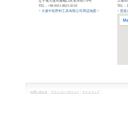
辽宁省大连市旅顺口区东兴街176号
上海市
TEL：+86 0411-8621-0110
TEL：18
<
大連中拓野村工具有限公司周辺地図
>
<
恩提
お問い合わせ
プライバシーポリシー
サイトマップ