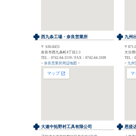
西九条工場・奈良営業所
九州
〒 630-8453
〒871-
奈良市西九条町4丁目2-3
大分県中
TEL：0742-64-3119 / FAX：0742-64-3109
TEL：09
<
奈良営業所周辺地図
>
<
九州
大連中拓野村工具有限公司
恩提