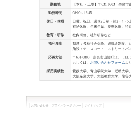
勤務地
【本社 ・工場】〒631-0803 奈良市山
勤務時間
08:00～16:45
休日・休暇
日曜、祝日、週休2日制（第2・4・5
有給休暇、年末年始、夏季休暇、特
教育・研修
社内研修、社外研修など
福利厚生
制度：各種社会保険、退職金制度、
施設：テニスコート、ストリートバ
応募方法
〒631-0803 奈良市山陵町113 TEL
もしくは、
お問い合わせフォーム
よ
採用実績校
愛媛大学、青山学院大学、近畿大学
大阪産業大学、大阪教育大学、龍谷
お問い合わせ
プライバシーポリシー
サイトマップ