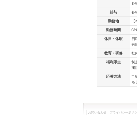
各
給与
各
勤務地
【本
勤務時間
08:
休日・休暇
日
有
教育・研修
社
福利厚生
制
施
応募方法
〒6
も
お問い合わせ
プライバシーポリ