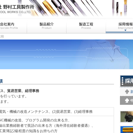
採用
項
ス、貿易営業、経理事務
を行っています。
ます。
1)電気・機械の改造メンテナンス、(2)貿易営業、(3)経理事務
1)NC機械の改造、プログラム開発の出来る方、
2)輸出業務経験者で英語の出来る方（海外滞在経験者優遇）、
3)工業簿記2級程度の知識をお持ちの方