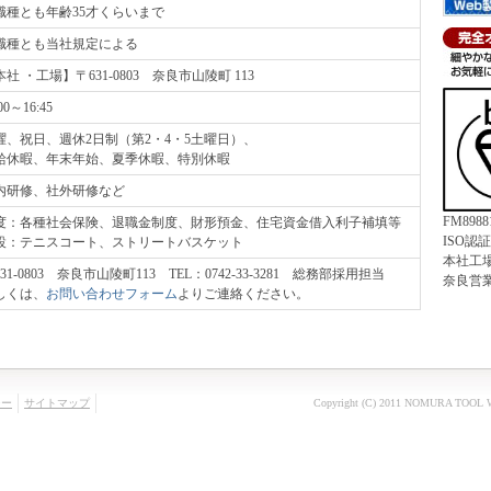
職種とも年齢35才くらいまで
職種とも当社規定による
社 ・工場】〒631-0803 奈良市山陵町 113
00～16:45
曜、祝日、週休2日制（第2・4・5土曜日）、
給休暇、年末年始、夏季休暇、特別休暇
内研修、社外研修など
FM8988
度：各種社会保険、退職金制度、財形預金、住宅資金借入利子補填等
ISO認
設：テニスコート、ストリートバスケット
本社工
31-0803 奈良市山陵町113 TEL：0742-33-3281 総務部採用担当
奈良営
しくは、
お問い合わせフォーム
よりご連絡ください。
シー
サイトマップ
Copyright (C) 2011
NOMURA TOOL W