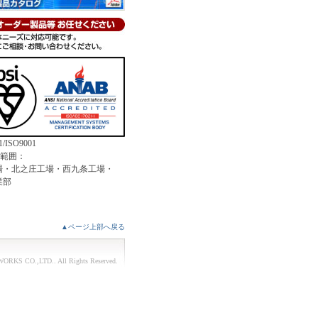
1/ISO9001
証範囲：
場・北之庄工場・西九条工場・
業部
▲ページ上部へ戻る
ORKS CO.,LTD.
. All Rights Reserved.