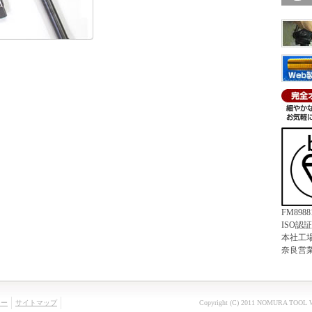
FM8988
ISO認
本社工
奈良営
シー
サイトマップ
Copyright (C) 2011
NOMURA TOOL W