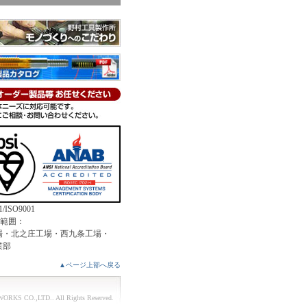
1/ISO9001
証範囲：
場・北之庄工場・西九条工場・
業部
▲ページ上部へ戻る
ORKS CO.,LTD.
. All Rights Reserved.